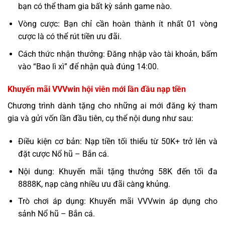
bạn có thể tham gia bất kỳ sảnh game nào.
Vòng cược: Bạn chỉ cần hoàn thành ít nhất 01 vòng
cược là có thể rút tiền ưu đãi.
Cách thức nhận thưởng: Đăng nhập vào tài khoản, bấm
vào “Bao lì xì” để nhận quà đúng 14:00.
Khuyến mãi VVVwin hội viên mới lần đầu nạp tiền
Chương trình dành tặng cho những ai mới đăng ký tham
gia và gửi vốn lần đầu tiên, cụ thể nội dung như sau:
Điều kiện cơ bản: Nạp tiền tối thiểu từ 50K+ trở lên và
đặt cược Nổ hũ – Bắn cá.
Nội dung: Khuyến mãi tặng thưởng 58K đến tối đa
8888K, nạp càng nhiều ưu đãi càng khủng.
Trò chơi áp dụng: Khuyến mãi VVVwin áp dụng cho
sảnh Nổ hũ – Bắn cá.