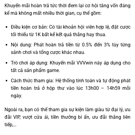
Khuyến mãi hoàn trả tức thời đem lại cơ hội tăng vốn đáng
kể mà không mất nhiều thời gian, cụ thể gồm:
Điều kiện cơ bản: Có tài khoản hội viên hợp lệ, đặt cược
tối thiểu từ 1K bất kể kết quả thắng hay thua.
Nội dung: Phát hoàn trả tiền từ 0.5% đến 3% tùy từng
sảnh chơi và tổng cược khác nhau.
Trò chơi áp dụng: Khuyến mãi VVVwin này áp dụng cho
tất cả sản phẩm game.
Cách thức tham gia: Hệ thống tính toán và tự động phát
tiền hoàn trả ở hộp thư vào lúc 13h00 – 14h59 mỗi
ngày.
Ngoài ra, bạn có thể tham gia sự kiện làm giàu từ đại lý, ưu
đãi VIP, vượt cửa ải, tiền thưởng bí ẩn, ưu đãi thắng liên
tiếp,…