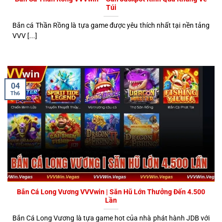
Túi
Bắn cá Thần Rồng là tựa game được yêu thích nhất tại nền tảng
VVV [...]
04
Th6
Bắn Cá Long Vương VVVwin | Săn Hũ Lớn Thưởng Đến 4.500
Lần
Bắn Cá Long Vương là tựa game hot của nhà phát hành JDB với