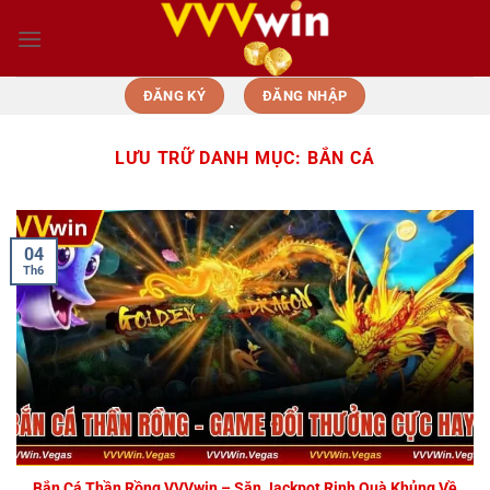
Bỏ
qua
nội
dung
ĐĂNG KÝ
ĐĂNG NHẬP
LƯU TRỮ DANH MỤC:
BẮN CÁ
04
Th6
Bắn Cá Thần Rồng VVVwin – Săn Jackpot Rinh Quà Khủng Về