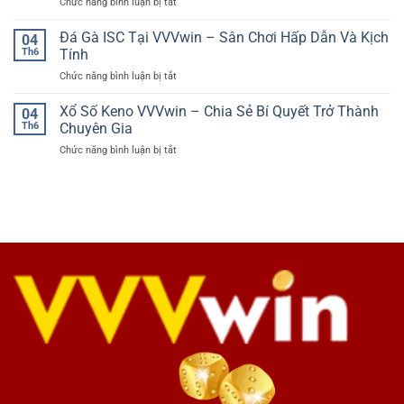
Chức năng bình luận bị tắt
ở
VVVwin
Trực
Bắn
–
Tuyến
Cá
Đá Gà ISC Tại VVVwin – Sân Chơi Hấp Dẫn Và Kịch
Săn
04
Hàng
Long
Jackpot
Th6
Tính
Đầu
Vương
Rinh
Chức năng bình luận bị tắt
ở
VVVwin
Quà
Đá
|
Khủng
Gà
Xổ Số Keno VVVwin – Chia Sẻ Bí Quyết Trở Thành
Săn
04
Về
ISC
Hũ
Th6
Chuyên Gia
Túi
Tại
Lớn
Chức năng bình luận bị tắt
ở
VVVwin
Thưởng
Xổ
–
Đến
Số
Sân
4.500
Keno
Chơi
Lần
VVVwin
Hấp
–
Dẫn
Chia
Và
Sẻ
Kịch
Bí
Tính
Quyết
Trở
Thành
Chuyên
Gia